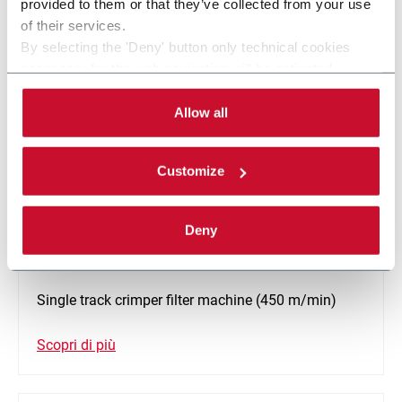
provided to them or that they’ve collected from your use
of their services.
By selecting the 'Deny' button only technical cookies
necessary for the web navigation will be activated.
By selecting the 'Customize' button you can choose the
single categories of cookies to be activated.
Allow all
Read the complete
cookie policy
.
Customize
Deny
DFC
Single track crimper filter machine (450 m/min)
Scopri di più