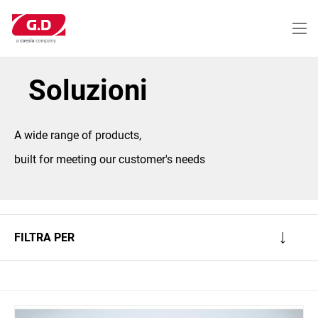
Salta
al
contenuto
principale
Soluzioni
A wide range of products,
built for meeting our customer's needs
FILTRA PER