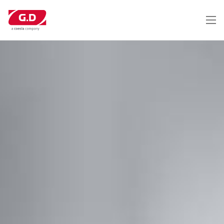
メ
イ
ン
コ
ン
テ
ン
ツ
に
移
動