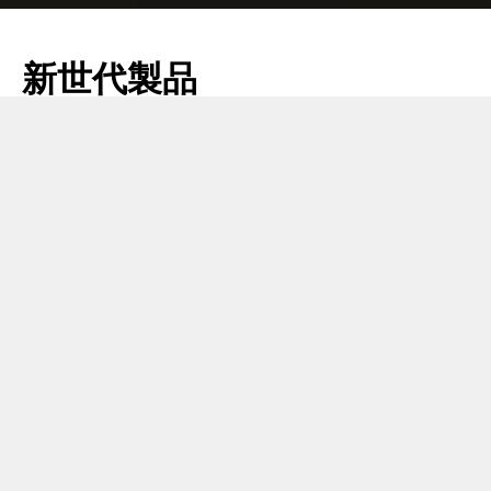
新世代製品
近年、タバコの市場では新しい製品の開発機会が見出さ
れています。
市場が掲げる目標を意識した上で、G.Dは自動機械の新
しいコンセプトを展開しました。G.Dが誇る先駆的な技
術と今までの経験を組み合わせながら、新世代の商品を
製造・包装できるような機械を開発するというもので
す。
タバコ関連商品の従来の製造基準に従いながら、液体ベ
ースまたはマルチセグメントの電子タバコを製造・包装
するためのソリューションを提供することが一番の課題
となっています。