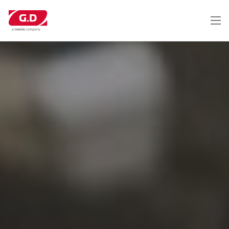
メ
イ
ン
コ
ン
テ
ン
ツ
に
移
動