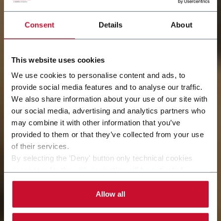
Consent
Details
About
This website uses cookies
We use cookies to personalise content and ads, to
provide social media features and to analyse our traffic.
We also share information about your use of our site with
our social media, advertising and analytics partners who
may combine it with other information that you’ve
今、未来が現れます
provided to them or that they’ve collected from your use
of their services.
By selecting the 'Deny' button only technical cookies
necessary for the web navigation will be activated.
By selecting the 'Customize' button you can choose the
single categories of cookies to be activated.
Allow all
Read the complete
cookie policy
.