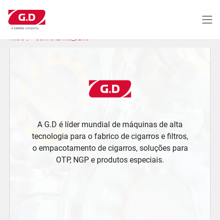
Passar
para
o
conteúdo
INÍCIO
COMPONENT33_DEMO
principal
A G.D é líder mundial de máquinas de alta
tecnologia para o fabrico de cigarros e filtros,
o empacotamento de cigarros, soluções para
OTP, NGP e produtos especiais.