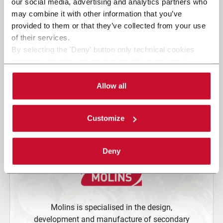
our social media, advertising and analytics partners who
SASIB manufactures medium-speed
may combine it with other information that you’ve
production lines for the tobacco industry and
provided to them or that they’ve collected from your use
specialises in cigarette making and packing,
of their services.
filter tubes, and machines for other tobacco
By selecting the 'Deny' button only technical cookies
products.
necessary for the web navigation will be activated.
By selecting the 'Customize' button you can choose the
single categories of cookies to be activated.
Allow all
Read the complete
cookie policy
.
Customize
Deny
Molins is specialised in the design,
development and manufacture of secondary