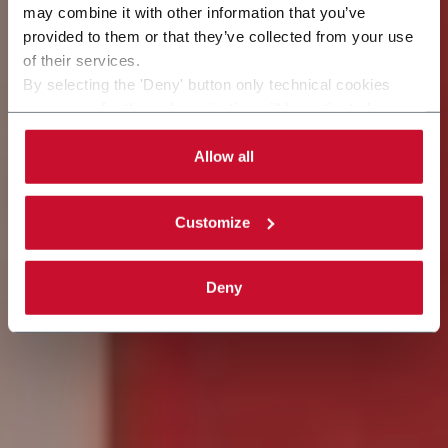
La innovación es
may combine it with other information that you’ve
provided to them or that they’ve collected from your use
nuestro compromiso
of their services.
By selecting the 'Deny' button only technical cookies
necessary for the web navigation will be activated.
By selecting the 'Customize' button you can choose the
single categories of cookies to be activated.
Allow all
Read the complete
cookie policy
.
Customize
Deny