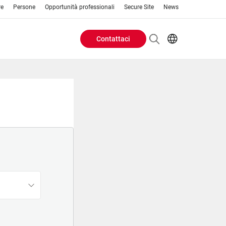
re
Persone
Opportunità professionali
Secure Site
News
Contattaci
Header
EN
AR
Buttons
ES
IT
menu
JA
PT
RU
ZH